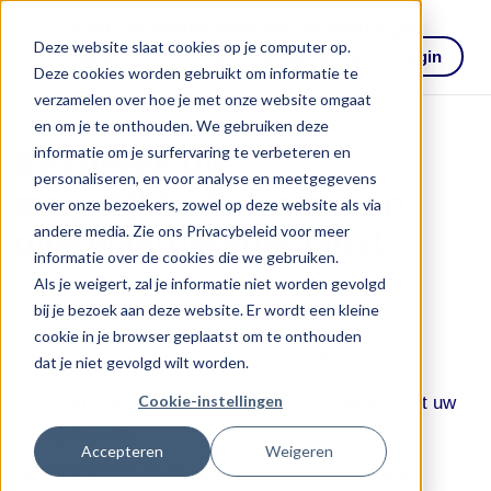
Home
Overwaarde producten
Overwaarde-gids
Deze website slaat cookies op je computer op.
Overwaarde-check
Reviews
Afspraak
Over ons
Login
Deze cookies worden gebruikt om informatie te
verzamelen over hoe je met onze website omgaat
en om je te onthouden. We gebruiken deze
informatie om je surfervaring te verbeteren en
Bespreek uw
personaliseren, en voor analyse en meetgegevens
mogelijkheden met een
over onze bezoekers, zowel op deze website als via
andere media. Zie ons Privacybeleid voor meer
overwaarde-specialist
informatie over de cookies die we gebruiken.
Als je weigert, zal je informatie niet worden gevolgd
bij je bezoek aan deze website. Er wordt een kleine
Gratis en vrijblijvend gesprek
cookie in je browser geplaatst om te onthouden
Persoonlijk afgestemd op uw situatie
dat je niet gevolgd wilt worden.
Cookie-instellingen
Onafhankelijk advies, inclusief vergelijking met uw
eigen bank
Accepteren
Weigeren
Telefonisch of via een videogesprek mogelijk